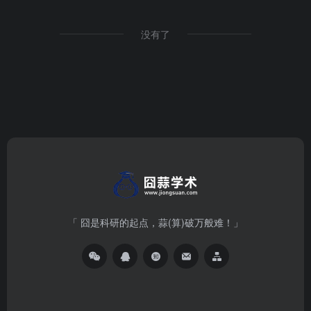
没有了
「 囧是科研的起点，蒜(算)破万般难！」