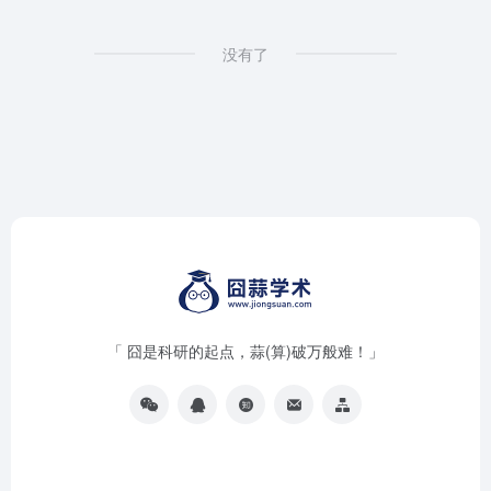
没有了
「 囧是科研的起点，蒜(算)破万般难！」