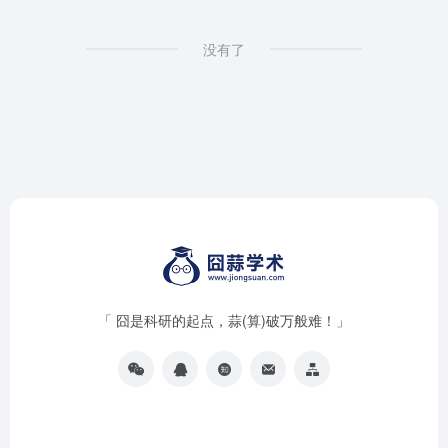
没有了
「 囧是科研的起点，蒜(算)破万般难！」