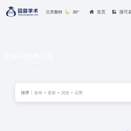
首页
搜可
兰开斯特
30°
剑桥词典网页版
共 1 篇网址
排序
发布
更新
浏览
点赞