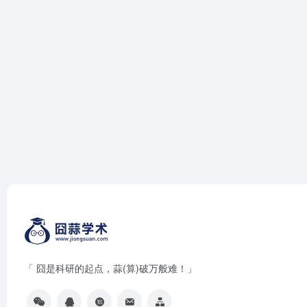
「 囧是科研的起点，蒜(算)破万般难！」