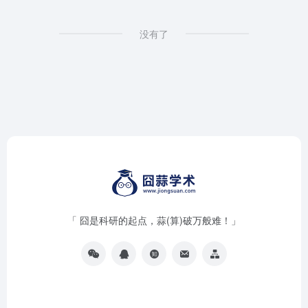
没有了
「 囧是科研的起点，蒜(算)破万般难！」