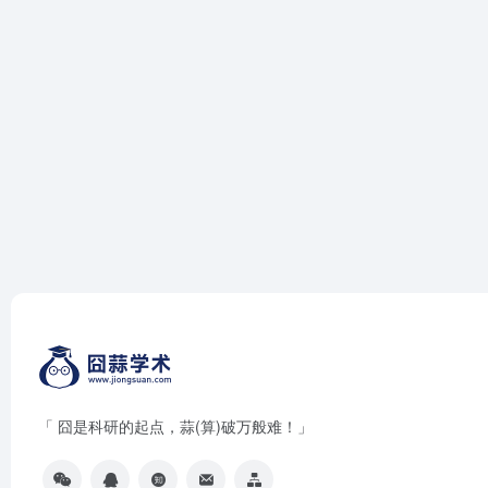
「 囧是科研的起点，蒜(算)破万般难！」