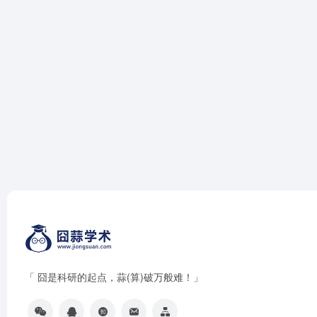
「 囧是科研的起点，蒜(算)破万般难！」