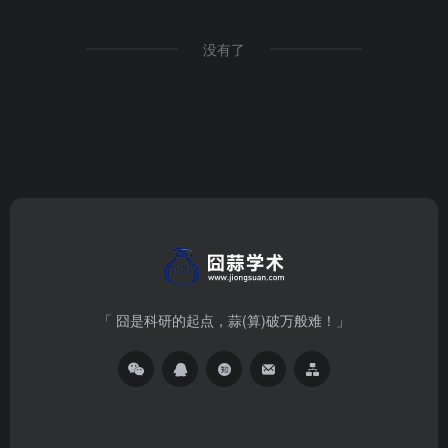
没有了
「 囧是科研的起点，蒜(算)破万般难！」