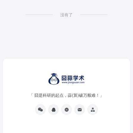
没有了
「 囧是科研的起点，蒜(算)破万般难！」