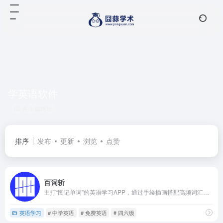
学英语软件
共 1 篇网址
排序
发布
更新
浏览
点赞
百词斩
主打“图记单词”的英语学习APP，通过手绘插画搭配高频词汇，结合艾宾浩斯遗忘曲线制定学习计划，覆盖从小学到雅思托福等全阶段词库，支持多端同步，还能组队PK，让背单词更高效有趣。
英语学习
# 中学英语
# 免费英语
# 四六级