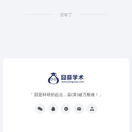
没有了
「 囧是科研的起点，蒜(算)破万般难！」