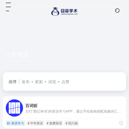
小学英语
共 1 篇网址
排序
发布
更新
浏览
点赞
百词斩
主打“图记单词”的英语学习APP，通过手绘插画搭配高频词汇，结合艾宾浩斯遗忘曲线制定学习计划，覆盖从小学到雅思托福等全阶段词库，支持多端同步，还能组队PK，让背单词更高效有趣。
英语学习
# 中学英语
# 免费英语
# 四六级