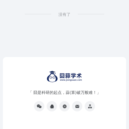
没有了
「 囧是科研的起点，蒜(算)破万般难！」