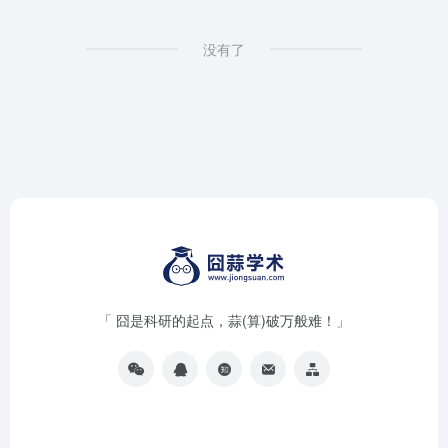
没有了
「 囧是科研的起点，蒜(算)破万般难！」