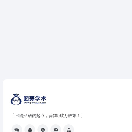
「 囧是科研的起点，蒜(算)破万般难！」