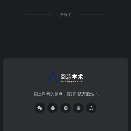
没有了
「 囧是科研的起点，蒜(算)破万般难！」