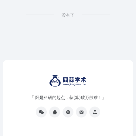
没有了
「 囧是科研的起点，蒜(算)破万般难！」