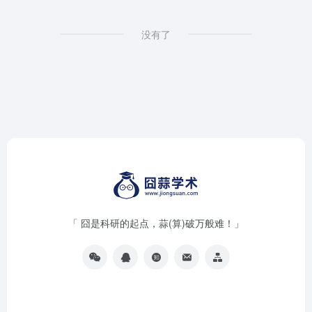
没有了
「 囧是科研的起点，蒜(算)破万般难！」