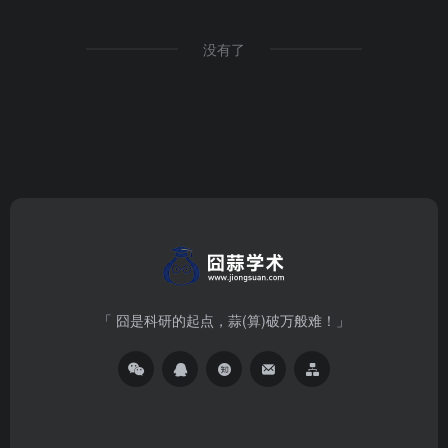
没有了
「 囧是科研的起点，蒜(算)破万般难！」