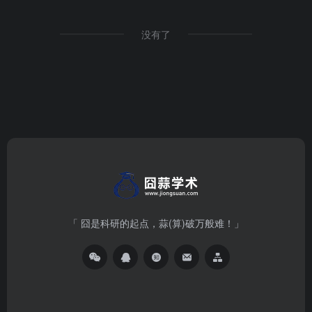
没有了
「 囧是科研的起点，蒜(算)破万般难！」