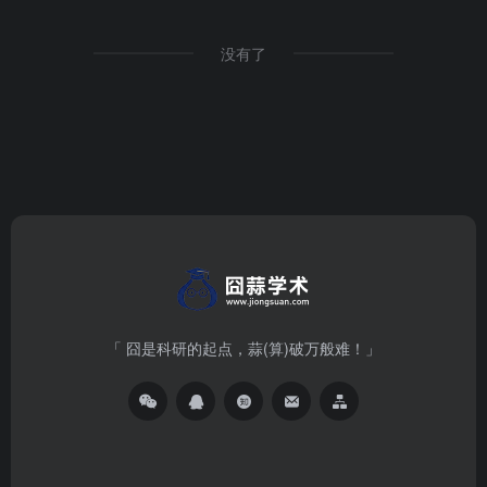
没有了
「 囧是科研的起点，蒜(算)破万般难！」