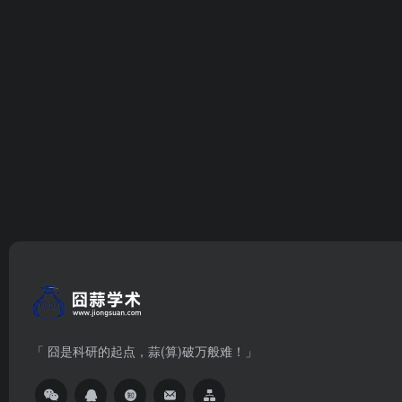
「 囧是科研的起点，蒜(算)破万般难！」