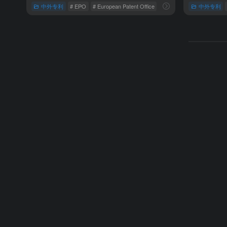
中外专利
# EPO
# European Patent Office
# 欧洲专利全文数据库
中外专利