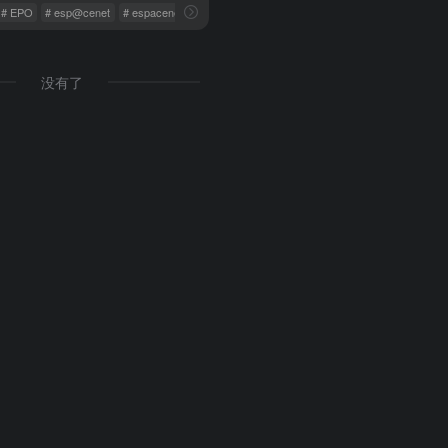
# EPO
# esp@cenet
# espacenet
没有了