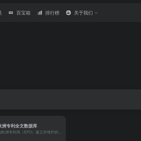
易
百宝箱
排行榜
关于我们
欧洲专利全文数据库
由欧洲专利局（EPO）建立并维护的免费公开专利信息平台，1998年正式上线，旨在为全球用户提供便捷的专利检索与全文获取服务。