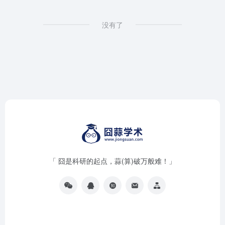
没有了
「 囧是科研的起点，蒜(算)破万般难！」