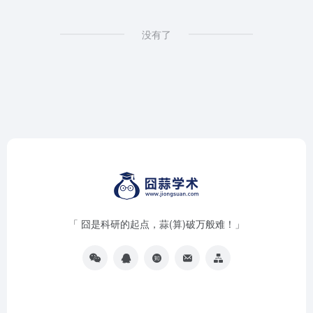
没有了
「 囧是科研的起点，蒜(算)破万般难！」