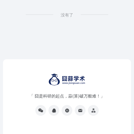
没有了
「 囧是科研的起点，蒜(算)破万般难！」