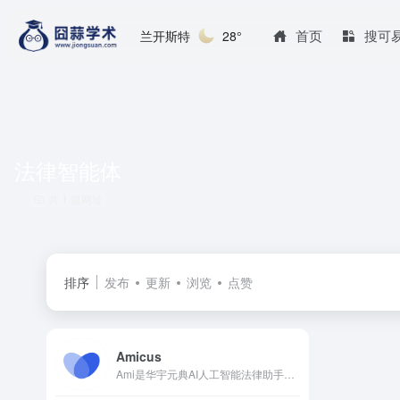
首页
搜可
兰开斯特
28°
法律智能体
共 1 篇网址
排序
发布
更新
浏览
点赞
Amicus
Ami是华宇元典AI人工智能法律助手！收录1.7亿裁判案例、513万法律法规，接入豆包/DeepSeek大模型的专业智能体。3分钟完成合同审核、判例检索，一键生成最高法要素式起诉状，推演民间借贷/离婚纠纷诉讼策略，可以打造自有知识库。