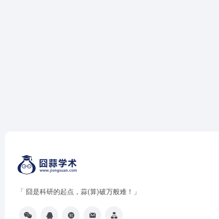
「 囧是科研的起点，蒜(算)破万般难！」