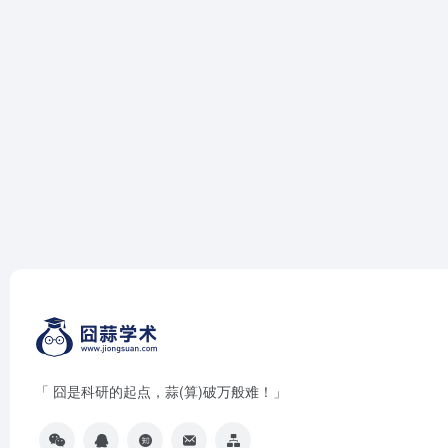
「 囧是科研的起点，蒜(算)破万般难！」