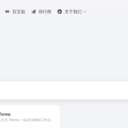
百宝箱
排行榜
关于我们
Terms
法大大 iTerms 一站式法律AI工作台，支持合同审查,合同起草,法律问答,法律咨询,案件管理,文书写作,知识库,案例检索,类案检索,法律检索,来帮助您更高效的完成法律事务