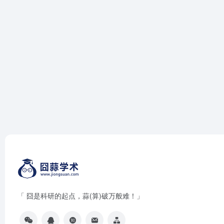
「 囧是科研的起点，蒜(算)破万般难！」