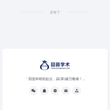
没有了
「 囧是科研的起点，蒜(算)破万般难！」