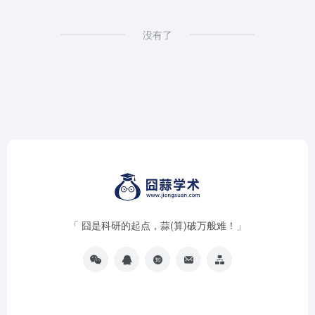
没有了
「 囧是科研的起点，蒜(算)破万般难！」