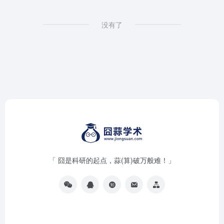
没有了
「 囧是科研的起点，蒜(算)破万般难！」