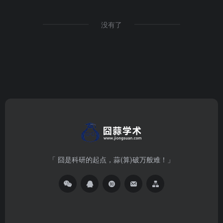
没有了
「 囧是科研的起点，蒜(算)破万般难！」