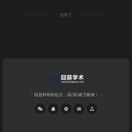
没有了
「 囧是科研的起点，蒜(算)破万般难！」