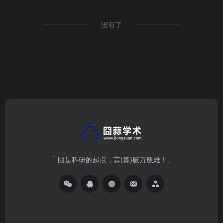
没有了
「 囧是科研的起点，蒜(算)破万般难！」