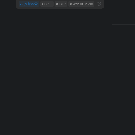
文献检索
# CPCI
# ISTP
# Web of Science