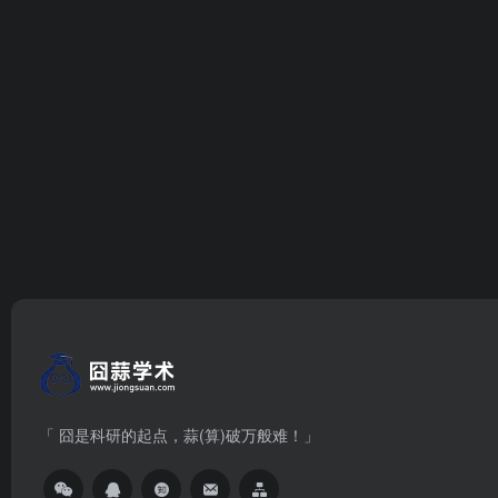
「 囧是科研的起点，蒜(算)破万般难！」