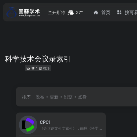
首页
搜可
兰开斯特
27°
科学技术会议录索引
共 1 篇网址
排序
发布
更新
浏览
点赞
‌CPCI
《会议论文引文索引》，由原《科学技术会议录索引》（ISTP）于2008年升级更名而来。是科睿唯安（Clarivate）旗下Web of Science核心合集的重要组成部分，其核心功能是系统收录全球高质量学术会议论文，并构建引文网络，实现跨会议、跨学科的文献追踪与影响力分析。