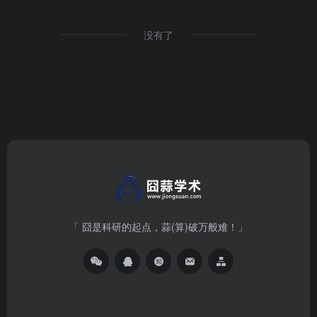
没有了
「 囧是科研的起点，蒜(算)破万般难！」