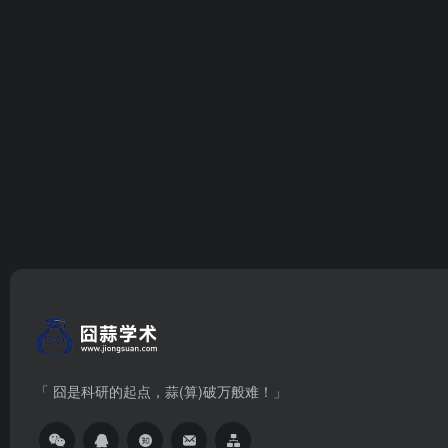
「 囧是科研的起点，蒜(算)破万般难！」