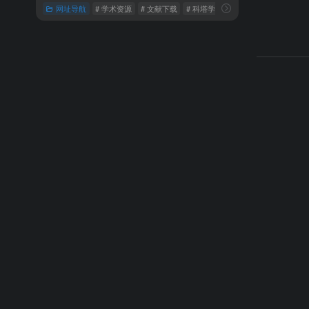
网址导航
# 学术资源
# 文献下载
# 科塔学术