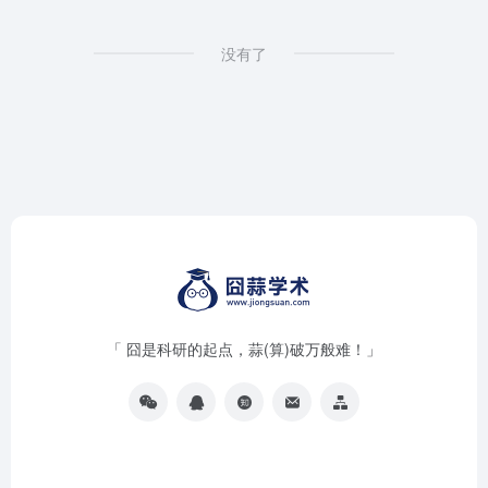
没有了
「 囧是科研的起点，蒜(算)破万般难！」