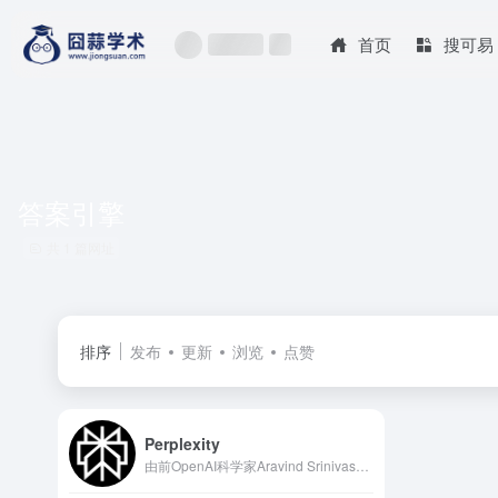
首页
搜可易
答案引擎
共 1 篇网址
排序
发布
更新
浏览
点赞
Perplexity
由前OpenAI科学家Aravind Srinivas于2022年8月创立的AI答案引擎，自称为"世界第一个答案引擎"，核心优势在于将实时网络检索与大语言模型生成能力深度融合。