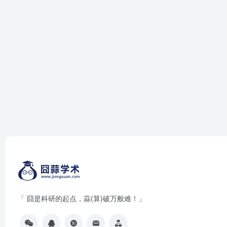
「 囧是科研的起点，蒜(算)破万般难！」