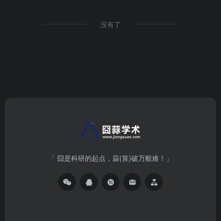
没有了
「 囧是科研的起点，蒜(算)破万般难！」