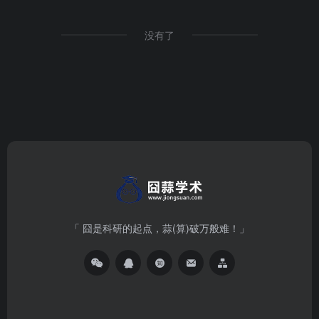
没有了
「 囧是科研的起点，蒜(算)破万般难！」