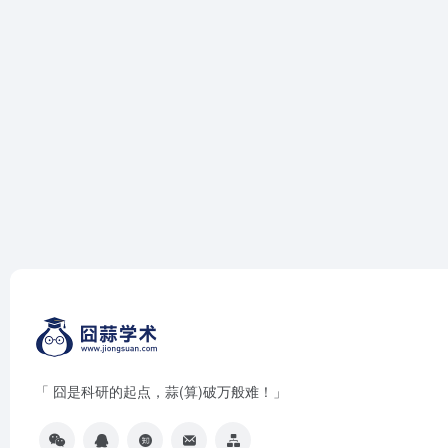
「 囧是科研的起点，蒜(算)破万般难！」