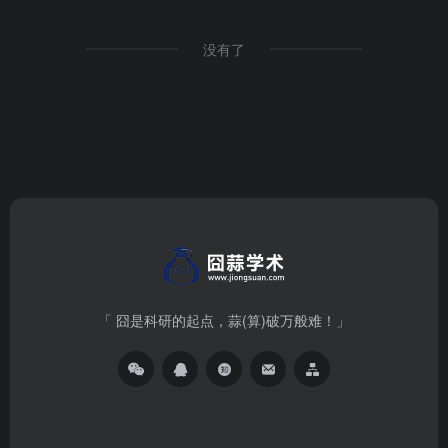
没有了
「 囧是科研的起点，蒜(算)破万般难！」