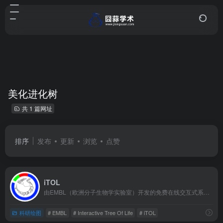
美化进化树
共 1 篇网址
排序
发布
更新
浏览
点赞
iTOL
由EMBL（欧洲分子生物学实验室）开发的免费在线交互式系统发育树可视化工具，核心定位是为科研人员提供"从基础展示到深度定制"的进化树可视化解决方案。生物信息学、进化生物学、微生物学等领域发表论文时绘制进化树的首选工具
科研绘图
# EMBL
# Interactive Tree Of Life
# iTOL