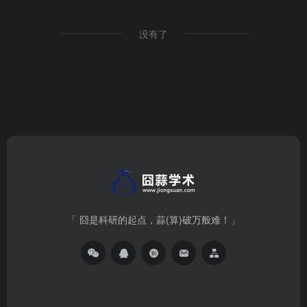
没有了
「 囧是科研的起点，蒜(算)破万般难！」