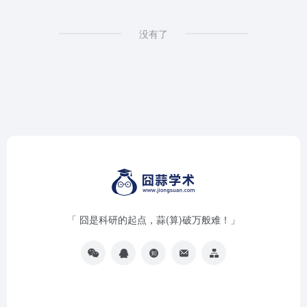
没有了
「 囧是科研的起点，蒜(算)破万般难！」