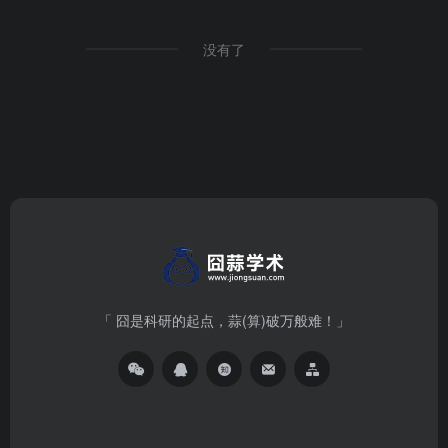
没有了
「 囧是科研的起点，蒜(算)破万般难！」