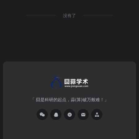
没有了
「 囧是科研的起点，蒜(算)破万般难！」