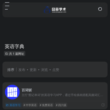
英语字典
共 1 篇网址
排序
发布
更新
浏览
点赞
百词斩
主打“图记单词”的英语学习APP，通过手绘插画搭配高频词汇，结合艾宾浩斯遗忘曲线制定学习计划，覆盖从小学到雅思托福等全阶段词库，支持多端同步，还能组队PK，让背单词更高效有趣。
英语学习
# 中学英语
# 免费英语
# 四六级