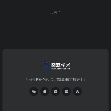
没有了
「 囧是科研的起点，蒜(算)破万般难！」