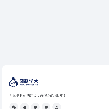
「 囧是科研的起点，蒜(算)破万般难！」