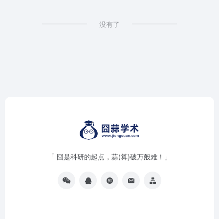
没有了
「 囧是科研的起点，蒜(算)破万般难！」