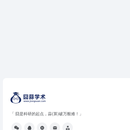
「 囧是科研的起点，蒜(算)破万般难！」