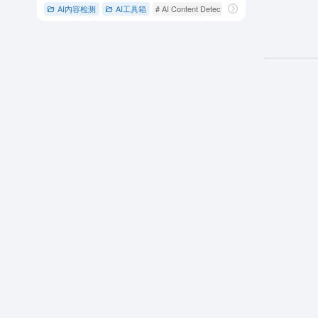
AI内容检测
AI工具箱
# AI Content Detector
# AI Detector
# A