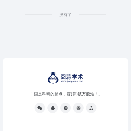
没有了
「 囧是科研的起点，蒜(算)破万般难！」